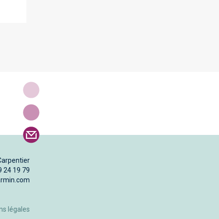
Carpentier
9 24 19 79
armin.com
ns légales