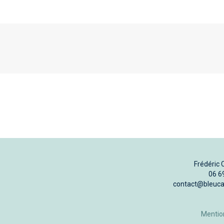
Frédéric 
06 6
contact@bleuc
Mentio